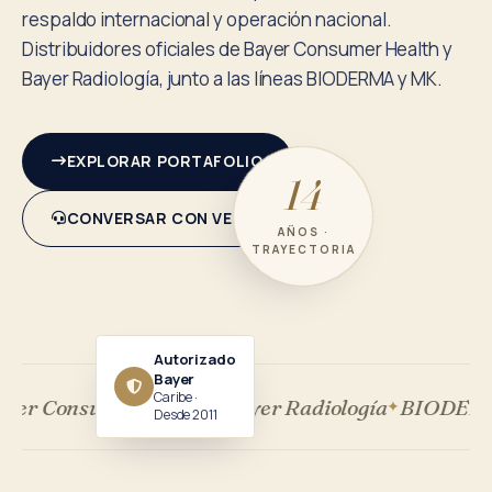
respaldo internacional y operación nacional.
Distribuidores oficiales de Bayer Consumer Health y
Bayer Radiología, junto a las líneas BIODERMA y MK.
EXPLORAR PORTAFOLIO
14
CONVERSAR CON VENTAS
AÑOS ·
TRAYECTORIA
Autorizado
Bayer
Caribe ·
yer Consumer Health
Bayer Radiología
BIODERMA 
Desde 2011