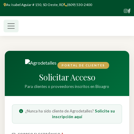
Av. Isabel Aguiar # 150, SD Oeste, RD
(809) 530-2400
PORTAL DE CLIENTES
Solicitar Acceso
Para clientes o proveedores inscritos en Bioagro
¿Nunca ha sido cliente de Agrodetalles?
Solicite su
inscripción aquí